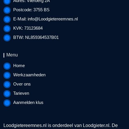
Adres: Vlierberg 2A
Postcode: 3755 BS
E-Mail:
info@Loodgietereemnes.nl
KVK: 73123684
BTW: NL859364537B01
Menu
Home
Werkzaamheden
Over ons
Tarieven
Aanmelden klus
Loodgietereemnes.nl is onderdeel van
Loodgieter.nl
. De