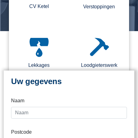
CV Ketel
Verstoppingen
Regel nu direct een loodgieter.
Binnen 2 kantooruren direct
contact
Lekkages
Loodgieterswerk
Uw gegevens
Naam
Dak
Postcode